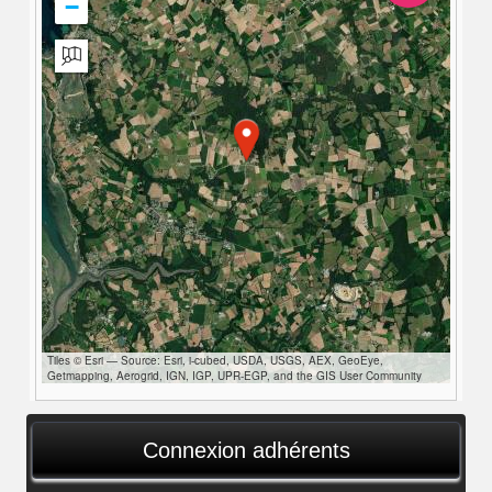
−
Tiles © Esri — Source: Esri, i-cubed, USDA, USGS, AEX, GeoEye,
Getmapping, Aerogrid, IGN, IGP, UPR-EGP, and the GIS User Community
Connexion adhérents