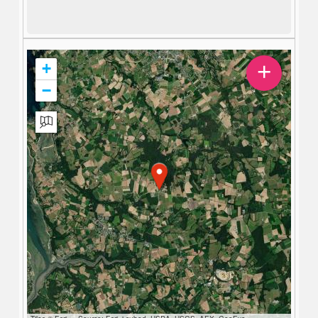
+
+
−