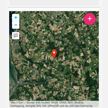
+
+
−
Tiles © Esri — Source: Esri, i-cubed, USDA, USGS, AEX, GeoEye,
Getmapping, Aerogrid, IGN, IGP, UPR-EGP, and the GIS User Community