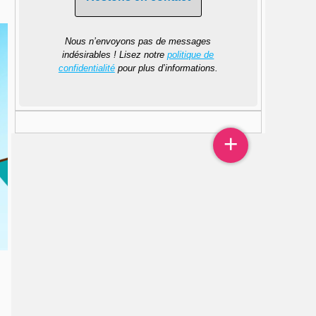
Nous n’envoyons pas de messages
indésirables ! Lisez notre
politique de
confidentialité
pour plus d’informations.
Tiles © Esri — Source: Esri, i-cubed, USDA, USGS, AEX, GeoEye,
Getmapping, Aerogrid, IGN, IGP, UPR-EGP, and the GIS User
Community
+
+
−