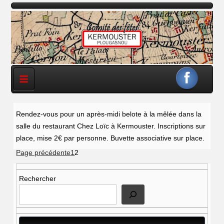
≡
Rendez-vous pour un après-midi belote à la mêlée dans la
salle du restaurant Chez Loïc à Kermouster. Inscriptions sur
place, mise 2€ par personne. Buvette associative sur place.
Pagination
Page
Page
Page précédente
1
2
des
Rechercher
publications