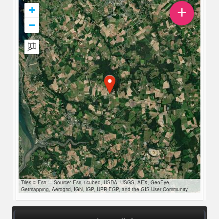
+
+
−
Tiles © Esri — Source: Esri, i-cubed, USDA, USGS, AEX, GeoEye,
Getmapping, Aerogrid, IGN, IGP, UPR-EGP, and the GIS User Community